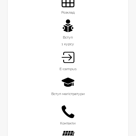
Розклад
Вступ
1 курсу
E-campus
Вступ магістратури
Контакти