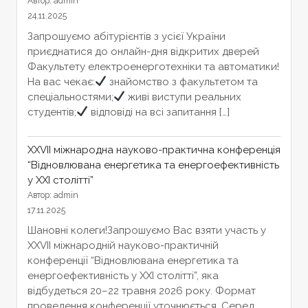
Автор: admin
24.11.2025
Запрошуємо абітурієнтів з усієї України
приєднатися до онлайн-дня відкритих дверей
Факультету електроенерготехніки та автоматики!
На вас чекає:
знайомство з факультетом та
спеціальностями;
живі виступи реальних
студентів;
відповіді на всі запитання […]
XXVІІ міжнародна науково-практична конференція
“Відновлювана енергетика та енергоефективність
у XXI столітті”
Автор: admin
17.11.2025
Шановні колеги!Запрошуємо Вас взяти участь у
XXVІІ міжнародній науково-практичній
конференції “Відновлювана енергетика та
енергоефективність у XXI столітті”, яка
відбудеться 20–22 травня 2026 року. Формат
проведення конференції уточнюється. Серед