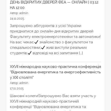
ДЕНЬ ВІДКРИТИХ ДВЕРЕЙ ФЕА — ОНЛАЙН | 03.12
НА 12:00
Автор: admin
24.11.2025
Запрошуємо абітурієнтів з усієї України
приєднатися до онлайн-дня відкритих дверей
Факультету електроенерготехніки та автоматики!
На вас чекає:
знайомство з факультетом та
спеціальностями;
живі виступи реальних
студентів;
відповіді на всі запитання […]
XXVІІ міжнародна науково-практична конференція
“Відновлювана енергетика та енергоефективність
у XXI столітті”
Автор: admin
17.11.2025
Шановні колеги!Запрошуємо Вас взяти участь у
XXVІІ міжнародній науково-практичній
конференції “Відновлювана енергетика та