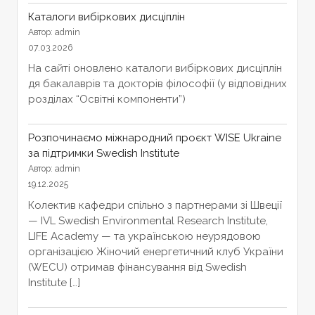
Каталоги вибіркових дисціплін
Автор: admin
07.03.2026
На сайті оновлено каталоги вибіркових дисціплін
дя бакалаврів та докторів філософії (у відповідних
розділах “Освітні компоненти”)
Розпочинаємо міжнародний проєкт WISE Ukraine
за підтримки Swedish Institute
Автор: admin
19.12.2025
Колектив кафедри спільно з партнерами зі Швеції
— IVL Swedish Environmental Research Institute,
LIFE Academy — та українською неурядовою
організацією Жіночий енергетичний клуб України
(WECU) отримав фінансування від Swedish
Institute […]