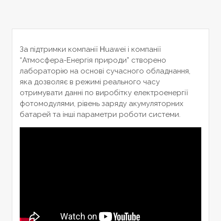
За підтримки компанії Ηuawei і компанії
“Атмосфера-Енергія природи” створено
лабораторію на основі сучасного обладнання,
яка дозволяє в режимі реального часу
отримувати данні по виробітку електроенергії
фотомодулями, рівень заряду акумуляторних
батарей та інші параметри роботи системи.