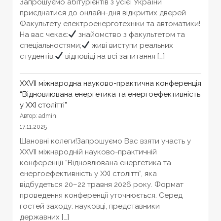
Запрошуємо абітурієнтів з усієї України
приєднатися до онлайн-дня відкритих дверей
Факультету електроенерготехніки та автоматики!
На вас чекає:
знайомство з факультетом та
спеціальностями;
живі виступи реальних
студентів;
відповіді на всі запитання […]
XXVІІ міжнародна науково-практична конференція
“Відновлювана енергетика та енергоефективність
у XXI столітті”
Автор: admin
17.11.2025
Шановні колеги!Запрошуємо Вас взяти участь у
XXVІІ міжнародній науково-практичній
конференції “Відновлювана енергетика та
енергоефективність у XXI столітті”, яка
відбудеться 20–22 травня 2026 року. Формат
проведення конференції уточнюється. Серед
гостей заходу: науковці, представники
державних […]