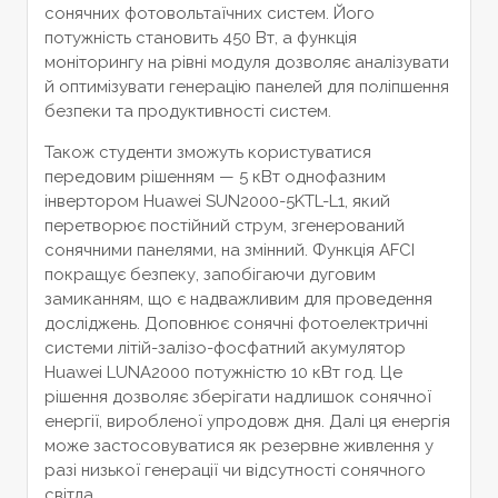
сонячних фотовольтаїчних систем. Його
потужність становить 450 Вт, а функція
моніторингу на рівні модуля дозволяє аналізувати
й оптимізувати генерацію панелей для поліпшення
безпеки та продуктивності систем.
Також студенти зможуть користуватися
передовим рішенням — 5 кВт однофазним
інвертором Huawei SUN2000-5KTL-L1, який
перетворює постійний струм, згенерований
сонячними панелями, на змінний. Функція AFCI
покращує безпеку, запобігаючи дуговим
замиканням, що є надважливим для проведення
досліджень. Доповнює сонячні фотоелектричні
системи літій-залізо-фосфатний акумулятор
Huawei LUNA2000 потужністю 10 кВт год. Це
рішення дозволяє зберігати надлишок сонячної
енергії, виробленої упродовж дня. Далі ця енергія
може застосовуватися як резервне живлення у
разі низької генерації чи відсутності сонячного
світла.