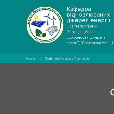
Skip
Кафедра
to
відновлюваних
content
джерел енергії
Освітні програми
“Нетрадиційні та
відновлювані джерела
енергії”, “Електричні станції”
Home
Освітньо-Наукова Програма