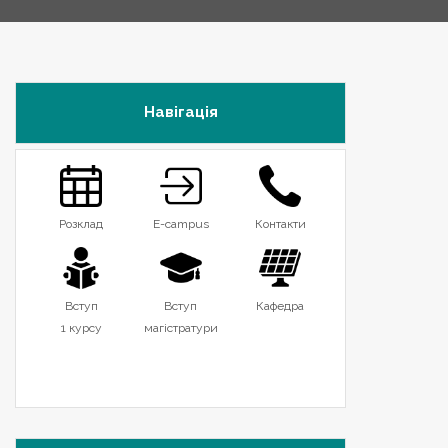
Навігація
Розклад
E-campus
Контакти
Вступ
Вступ
Кафедра
1 курсу
магістратури