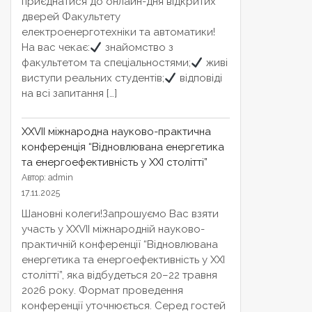
приєднатися до онлайн-дня відкритих
дверей Факультету
електроенерготехніки та автоматики!
На вас чекає:
знайомство з
факультетом та спеціальностями;
живі
виступи реальних студентів;
відповіді
на всі запитання […]
XXVІІ міжнародна науково-практична
конференція “Відновлювана енергетика
та енергоефективність у XXI столітті”
Автор: admin
17.11.2025
Шановні колеги!Запрошуємо Вас взяти
участь у XXVІІ міжнародній науково-
практичній конференції “Відновлювана
енергетика та енергоефективність у XXI
столітті”, яка відбудеться 20–22 травня
2026 року. Формат проведення
конференції уточнюється. Серед гостей