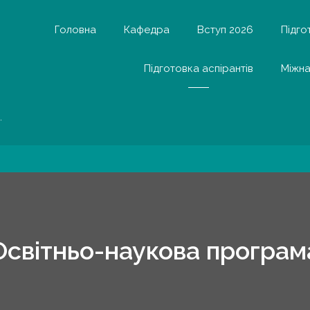
Головна
Кафедра
Вступ 2026
Підго
Підготовка аспірантів
Міжна
.
Освітньо-наукова програм