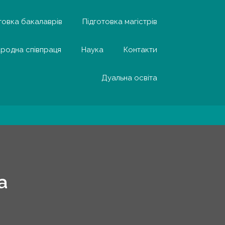
товка бакалаврів
Підготовка магістрів
родна співпраця
Наука
Контакти
Дуальна освіта
а