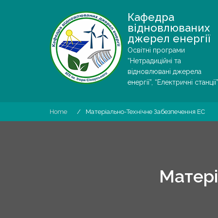
Skip
Кафедра
to
відновлюваних
content
джерел енергії
Освітні програми
“Нетрадиційні та
відновлювані джерела
енергії”, “Електричні станції”
Home
Матеріально-Технічне Забезпечення ЕС
Матері