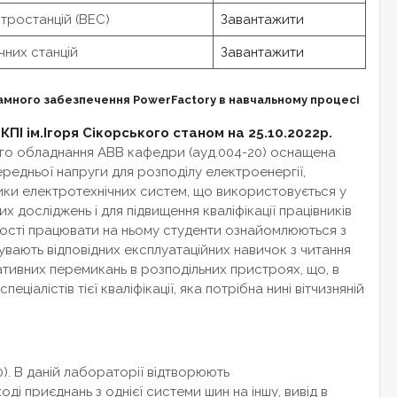
тростанцій (ВЕС)
Завантажити
них станцій
Завантажити
амного забезпечення PowerFactory в навчальному процесі
ПІ ім.Ігоря Сікорського станом на 25.10.2022р.
ого обладнання АВВ кафедри (ауд.004-20) оснащена
едньої напруги для розподілу електроенергії,
ки електротехнічних систем, що використовується у
 досліджень і для підвищення кваліфікації працівників
вості працювати на ньому студенти ознайомлюються з
вають відповідних експлуатаційних навичок з читання
ативних перемикань в розподільних пристроях, що, в
ціалістів тієї кваліфікації, яка потрібна нині вітчизняній
. В даній лабораторії відтворюють
і приєднань з однієї системи шин на іншу, вивід в