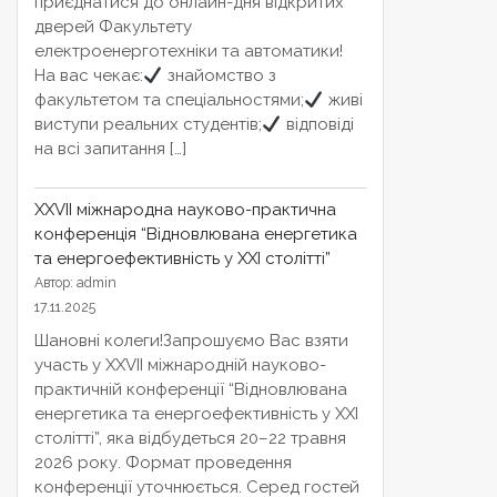
приєднатися до онлайн-дня відкритих
дверей Факультету
електроенерготехніки та автоматики!
На вас чекає:
знайомство з
факультетом та спеціальностями;
живі
виступи реальних студентів;
відповіді
на всі запитання […]
XXVІІ міжнародна науково-практична
конференція “Відновлювана енергетика
та енергоефективність у XXI столітті”
Автор: admin
17.11.2025
Шановні колеги!Запрошуємо Вас взяти
участь у XXVІІ міжнародній науково-
практичній конференції “Відновлювана
енергетика та енергоефективність у XXI
столітті”, яка відбудеться 20–22 травня
2026 року. Формат проведення
конференції уточнюється. Серед гостей