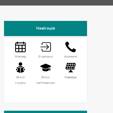
Навігація
Розклад
E-campus
Контакти
Вступ
Вступ
Кафедра
1 курсу
магістратури