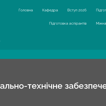
Головна
Кафедра
Вступ 2026
Підго
Підготовка аспірантів
Міжна
.
ально-технічне забезпеч