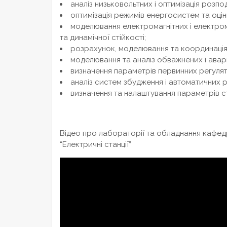
аналіз низьковольтних і оптимізація розпо
оптимізація режимів енергосистем та оцін
моделювання електромагнітних і електром
та динамічної стійкості;
розрахунок, моделювання та координація 
моделювання та аналіз обважнених і аварі
визначення параметрів первинних регулят
аналіз систем збудження і автоматичних р
визначення та налаштування параметрів ст
Відео про лабораторії та обладнання кафед
“Електричні станції”