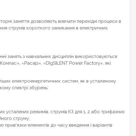
торні заняття дозволяють вивчати перехідні процеси в
ня струмів короткого замикання в електричних
енні занять з навчальних дисциплін використовуються
омпас», «Расар», «DIgSILENT Power Factory», які
іших електроенергетичних систем, як в усталеному
кому спектрі збурень;
 усталених режимів, струмів КЗ для 1, 2 або трифазних
ійного струму;
прив’язки елементів до часу введення і варіантів