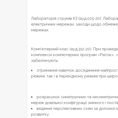
Лабораторія струмів КЗ (ауд.025-20). Лабора
електричних мережах, заходи щодо обмежен
мережах.
Комп’ютерний клас (ауд.312-20). При провед
комплекси компютерних програм «Раток», «К
забезпечують:
отримання навичок дослідження найпрост
режимі, так і в перехідному режимі при широ
розрахунок симетричних та несиметричних
мереж довільної конфігурації змінного і пост
ведення перспективних схем за допомогою 
розвитку;