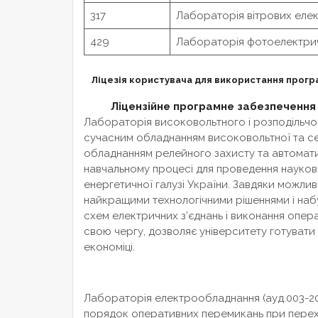
317
Лабораторія вітрових елек
429
Лабораторія фотоелектрич
Ліцезія користувача для використання прогр
Ліцензійне програмне забезпечення К
Лабораторія високовольтного і розподільч
сучасним обладнанням високовольтної та сер
обладнанням релейного захисту та автомати
навчальному процесі для проведення наукових
енергетичної галузі України. Завдяки можли
найкращими технологічними рішеннями і набу
схем електричних з’єднань і виконання опер
свою чергу, дозволяє університету готувати спе
економіці.
Лабораторія електрообладнання (ауд.003-20)
порядок оперативних перемикань при переход