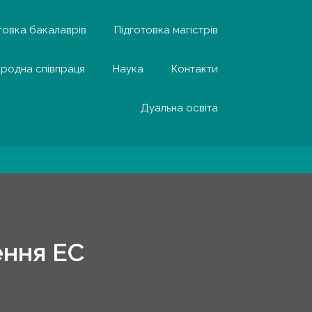
товка бакалаврів
Підготовка магістрів
родна співпраця
Наука
Контакти
Дуальна освіта
ення ЕС