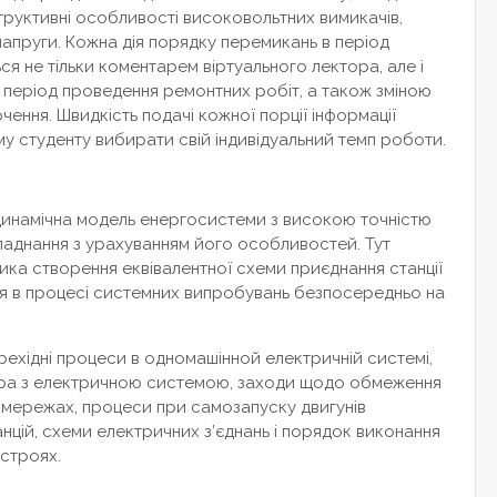
труктивні особливості високовольтних вимикачів,
апруги. Кожна дія порядку перемикань в період
 не тільки коментарем віртуального лектора, але і
 період проведення ремонтних робіт, а також зміною
ення. Швидкість подачі кожної порції інформації
у студенту вибирати свій індивідуальний темп роботи.
одинамічна модель енергосистеми з високою точністю
бладнання з урахуванням його особливостей. Тут
ка створення еквівалентної схеми приєднання станції
ся в процесі системних випробувань безпосередньо на
ехідні процеси в одномашінной електричній системі,
ора з електричною системою, заходи щодо обмеження
 мережах, процеси при самозапуску двигунів
цій, схеми електричних з’єднань і порядок виконання
строях.