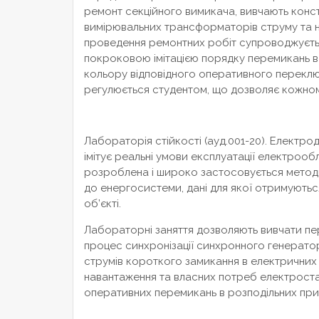
ремонт секційного вимикача, вивчають конс
вимірювальних трансформаторів струму та н
проведення ремонтних робіт супроводжується
покроковою імітацією порядку перемикань в
кольору відповідного оперативного переключ
регулюється студентом, що дозволяє кожном
Лабораторія стійкості (ауд.001-20). Електр
імітує реальні умови експлуатації електроо
розроблена і широко застосовується методи
до енергосистеми, дані для якої отримують
об’єкті.
Лабораторні заняття дозволяють вивчати пер
процес синхронізації синхронного генерат
струмів короткого замикання в електричних
навантаження та власних потреб електростан
оперативних перемикань в розподільних при