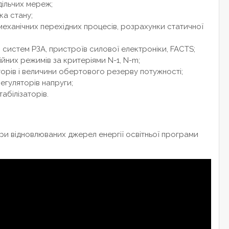
дільчих мереж;
ка стану;
еханічних перехідних процесів, розрахунки статичної
систем РЗА, пристроїв силової електроніки, FACTS;
йних режимів за критеріями N-1, N-m;
орів і величини обертового резерву потужності;
егуляторів напруги;
абілізаторів.
ри відновлюваних джерел енергії освітньої програми