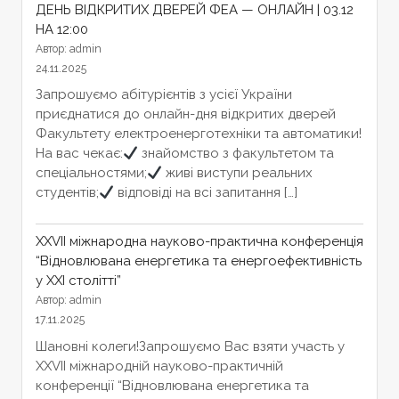
ДЕНЬ ВІДКРИТИХ ДВЕРЕЙ ФЕА — ОНЛАЙН | 03.12
НА 12:00
Автор: admin
24.11.2025
Запрошуємо абітурієнтів з усієї України
приєднатися до онлайн-дня відкритих дверей
Факультету електроенерготехніки та автоматики!
На вас чекає:
знайомство з факультетом та
спеціальностями;
живі виступи реальних
студентів;
відповіді на всі запитання […]
XXVІІ міжнародна науково-практична конференція
“Відновлювана енергетика та енергоефективність
у XXI столітті”
Автор: admin
17.11.2025
Шановні колеги!Запрошуємо Вас взяти участь у
XXVІІ міжнародній науково-практичній
конференції “Відновлювана енергетика та