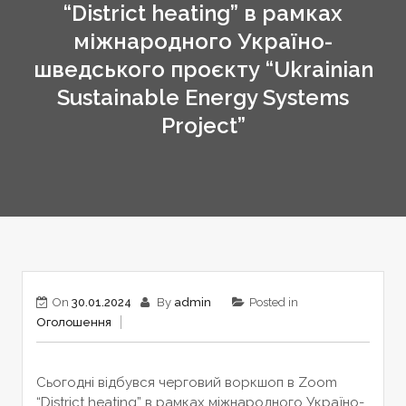
“District heating” в рамках
міжнародного Україно-
шведського проєкту “Ukrainian
Sustainable Energy Systems
Project”
On
30.01.2024
By
admin
Posted in
Оголошення
Сьогодні відбувся черговий воркшоп в Zoom
“District heating” в рамках міжнародного Україно-