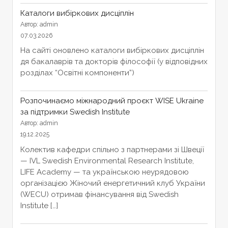
Каталоги вибіркових дисціплін
Автор: admin
07.03.2026
На сайті оновлено каталоги вибіркових дисціплін
дя бакалаврів та докторів філософії (у відповідних
розділах “Освітні компоненти”)
Розпочинаємо міжнародний проєкт WISE Ukraine
за підтримки Swedish Institute
Автор: admin
19.12.2025
Колектив кафедри спільно з партнерами зі Швеції
— IVL Swedish Environmental Research Institute,
LIFE Academy — та українською неурядовою
організацією Жіночий енергетичний клуб України
(WECU) отримав фінансування від Swedish
Institute […]