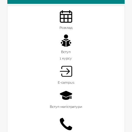
Розклад
Вступ
1 курсу
E-campus
Вступ магістратури