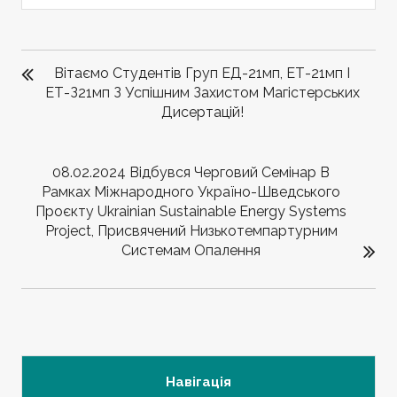
НАВІГАЦІЯ
ЗАПИСІВ
Вітаємо Студентів Груп ЕД-21мп, ЕТ-21мп І
ЕТ-З21мп З Успішним Захистом Магістерських
Дисертацій!
08.02.2024 Відбувся Черговий Семінар В
Рамках Міжнародного Україно-Шведського
Проєкту Ukrainian Sustainable Energy Systems
Project, Присвячений Низькотемпартурним
Системам Опалення
Навігація