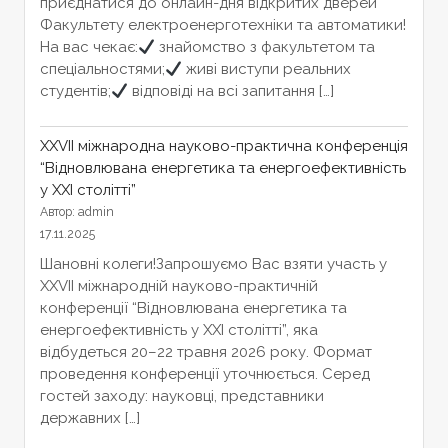
приєднатися до онлайн-дня відкритих дверей
Факультету електроенерготехніки та автоматики!
На вас чекає:
знайомство з факультетом та
спеціальностями;
живі виступи реальних
студентів;
відповіді на всі запитання […]
XXVІІ міжнародна науково-практична конференція
“Відновлювана енергетика та енергоефективність
у XXI столітті”
Автор: admin
17.11.2025
Шановні колеги!Запрошуємо Вас взяти участь у
XXVІІ міжнародній науково-практичній
конференції “Відновлювана енергетика та
енергоефективність у XXI столітті”, яка
відбудеться 20–22 травня 2026 року. Формат
проведення конференції уточнюється. Серед
гостей заходу: науковці, представники
державних […]