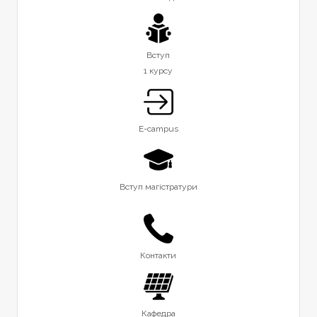
Вступ
1 курсу
E-campus
Вступ магістратури
Контакти
Кафедра