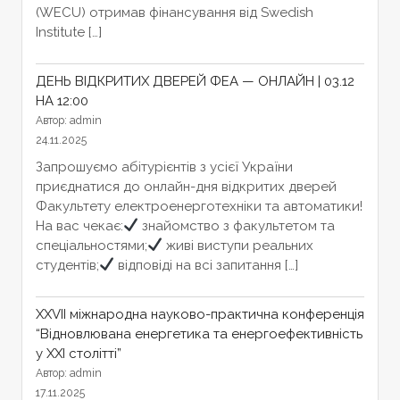
(WECU) отримав фінансування від Swedish
Institute […]
ДЕНЬ ВІДКРИТИХ ДВЕРЕЙ ФЕА — ОНЛАЙН | 03.12
НА 12:00
Автор: admin
24.11.2025
Запрошуємо абітурієнтів з усієї України
приєднатися до онлайн-дня відкритих дверей
Факультету електроенерготехніки та автоматики!
На вас чекає:
знайомство з факультетом та
спеціальностями;
живі виступи реальних
студентів;
відповіді на всі запитання […]
XXVІІ міжнародна науково-практична конференція
“Відновлювана енергетика та енергоефективність
у XXI столітті”
Автор: admin
17.11.2025