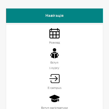
Навігація
Розклад
Вступ
1 курсу
E-campus
Вступ магістратури