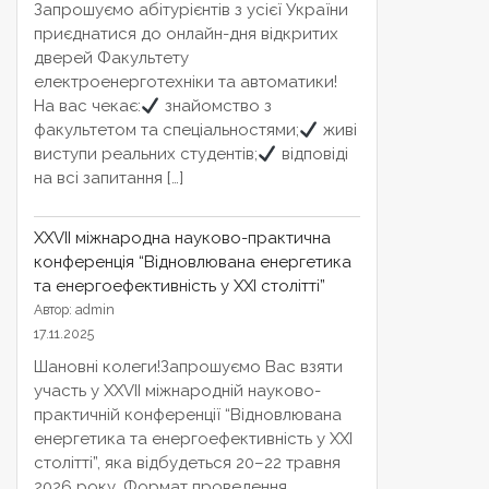
Запрошуємо абітурієнтів з усієї України
приєднатися до онлайн-дня відкритих
дверей Факультету
електроенерготехніки та автоматики!
На вас чекає:
знайомство з
факультетом та спеціальностями;
живі
виступи реальних студентів;
відповіді
на всі запитання […]
XXVІІ міжнародна науково-практична
конференція “Відновлювана енергетика
та енергоефективність у XXI столітті”
Автор: admin
17.11.2025
Шановні колеги!Запрошуємо Вас взяти
участь у XXVІІ міжнародній науково-
практичній конференції “Відновлювана
енергетика та енергоефективність у XXI
столітті”, яка відбудеться 20–22 травня
2026 року. Формат проведення