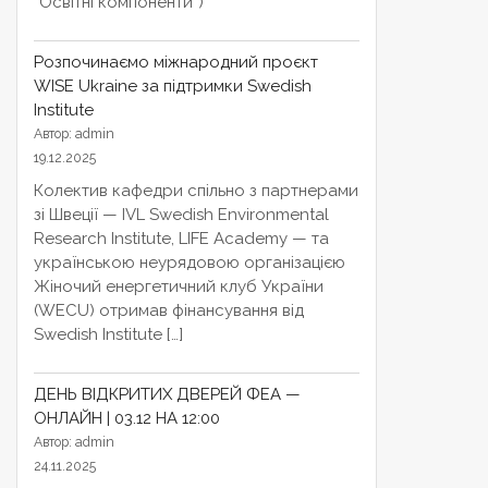
“Освітні компоненти”)
Розпочинаємо міжнародний проєкт
WISE Ukraine за підтримки Swedish
Institute
Автор: admin
19.12.2025
Колектив кафедри спільно з партнерами
зі Швеції — IVL Swedish Environmental
Research Institute, LIFE Academy — та
українською неурядовою організацією
Жіночий енергетичний клуб України
(WECU) отримав фінансування від
Swedish Institute […]
ДЕНЬ ВІДКРИТИХ ДВЕРЕЙ ФЕА —
ОНЛАЙН | 03.12 НА 12:00
Автор: admin
24.11.2025