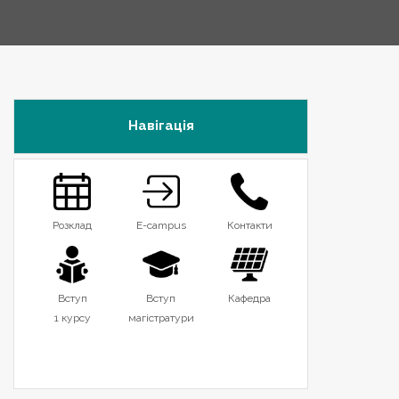
Навігація
Розклад
E-campus
Контакти
Вступ
Вступ
Кафедра
1 курсу
магістратури