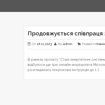
Продовжується співпраця з I
On
18.11.2023
By
admin
Posted in
Нови
В рамках проєкту “Сталі енергетичні системи 
відбулося ще три онлайн-воркшопи в Microsoft 
розглядалась покрокова інструкція до […]