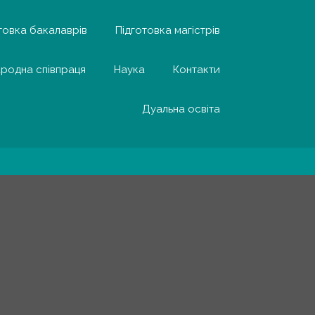
товка бакалаврів
Підготовка магістрів
родна співпраця
Наука
Контакти
Дуальна освіта